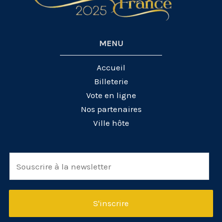
MENU
Accueil
Billeterie
Vote en ligne
Nos partenaires
Ville hôte
E
E
m
m
a
a
i
i
S'inscrire
l
l