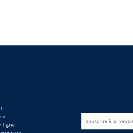
l
rie
E
n ligne
m
rtenaires