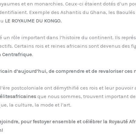
 royaumes et en monarchies. Ceux-ci étaient dotés d’un po
 identifiaient. Exemple des Ashantis du Ghana, les Baoulés 
 ou
LE ROYAUME DU KONGO.
ué un rôle important dans l’histoire du continent. Ils représ
ctifs. Certains rois et reines africains sont devenus des f
 Centrafrique
.
fricain d’aujourd’hui, de comprendre et de revaloriser ces
is l’ère postcoloniale ont démythifié ces rois et leur pouvo
élitesafricaines
que nous sommes, trouvent important de p
e, la culture, la mode et l’art.
joindre, pour festoyer ensemble et célébrer la Royauté Afr
n!